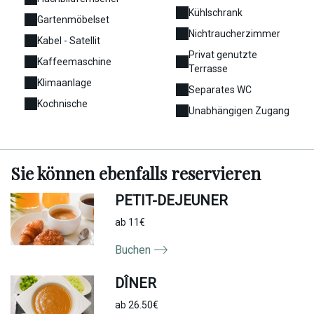
Kühlschrank
Gartenmöbelset
Nichtraucherzimmer
Kabel - Satellit
Privat genutzte
Kaffeemaschine
Terrasse
Klimaanlage
Separates WC
Kochnische
Unabhängigen Zugang
Sie können
ebenfalls
reservieren
PETIT-DEJEUNER
ab 11€
Buchen
DÎNER
ab 26.50€