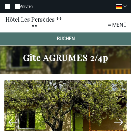
Anrufen
Hôtel Les Persèdes **
MENÜ
BUCHEN
Gîte AGRUMES 2/4p