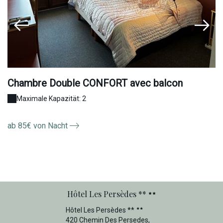
Chambre Double CONFORT avec balcon
C
Maximale Kapazität: 2
ab 85€ von Nacht
a
Hôtel Les Persèdes **
Hôtel Les Persèdes **
420 Chemin Des Persedes,