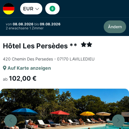
EUR
0
von
08.08.2026
bis
09.08.2026
Ändern
2 erwachsene 1 Zimmer
Hôtel Les Persèdes **
420 Chemin Des Persedes - 07170 LAVILLEDIEU
Auf Karte anzeigen
102,00 €
ab