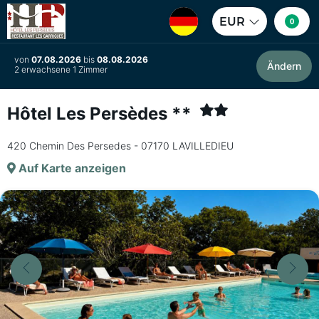
EUR
0
von
07.08.2026
bis
08.08.2026
Ändern
2 erwachsene 1 Zimmer
Hôtel Les Persèdes **
420 Chemin Des Persedes - 07170 LAVILLEDIEU
Auf Karte anzeigen