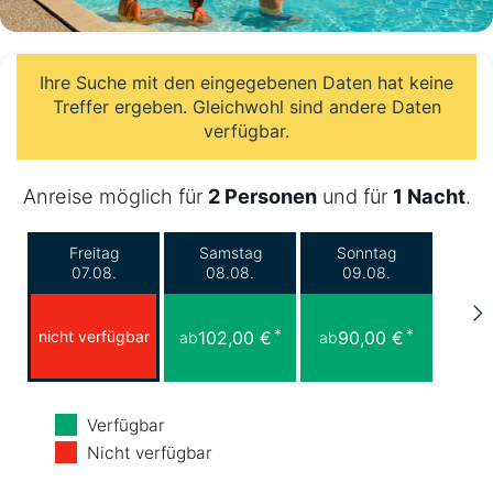
Ihre Suche mit den eingegebenen Daten hat keine
Treffer ergeben. Gleichwohl sind andere Daten
verfügbar.
Anreise möglich für
2 Personen
und für
1 Nacht
.
Freitag
Samstag
Sonntag
07.08.
08.08.
09.08.
*
*
nicht verfügbar
102,00 €
90,00 €
ab
ab
Montag
Dienstag
Mittwoch
Verfügbar
10.08.
11.08.
12.08.
Nicht verfügbar