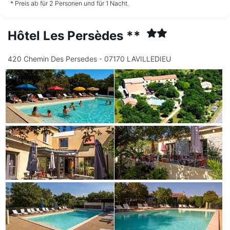
*
*
*
90,00 €
90,00 €
90,00 €
ab
ab
ab
* Preis ab für 2 Personen und für 1 Nacht.
Hôtel Les Persèdes **
Donnerstag
13.08.
420 Chemin Des Persedes - 07170 LAVILLEDIEU
*
90,00 €
ab