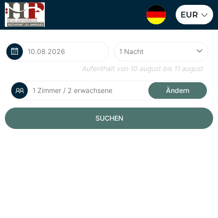
EUR
Aufenthalt von
10 august
bis
11 august
1 Zimmer / 2 erwachsene
Ändern